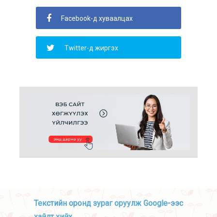
Facebook-д хуваалцах
Twitter-д жиргэх
Текстийн оронд зураг оруулж Google-ээс
хайлт хийх