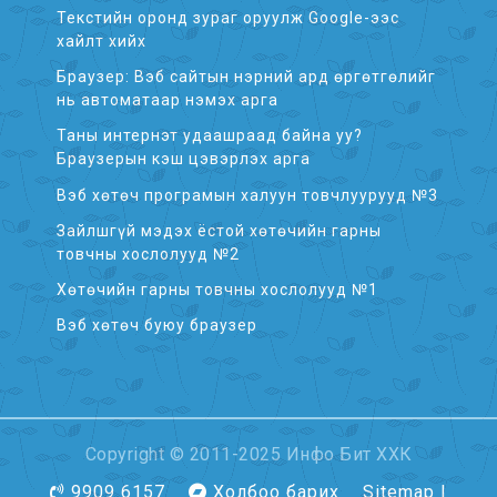
Текстийн оронд зураг оруулж Google-ээс
хайлт хийх
Браузер: Вэб сайтын нэрний ард өргөтгөлийг
нь автоматаар нэмэх арга
Таны интернэт удаашраад байна уу?
Браузерын кэш цэвэрлэх арга
Вэб хөтөч програмын халуун товчлуурууд №3
Зайлшгүй мэдэх ёстой хөтөчийн гарны
товчны хослолууд №2
Хөтөчийн гарны товчны хослолууд №1
Вэб хөтөч буюу браузер
Copyright © 2011-2025 Инфо Бит ХХК
9909 6157
Холбоо барих
Sitemap |