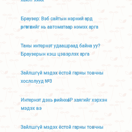
Браузер: Вэб сайтын нэрний ард
өргөтгөлийг нь автоматаар нэмэх арга
Таны интернэт удаашраад байна уу?
Браузерын кэш цэвэрлэх арга
Зайлшгүй мэдэх ёстой гарны товчны
хослолууд №3
Интернэт дэхь өөрийнхөө IP хаягийг хэрхэн
мэдэх вэ
Зайлшгүй мэдэх ёстой гарны товчны