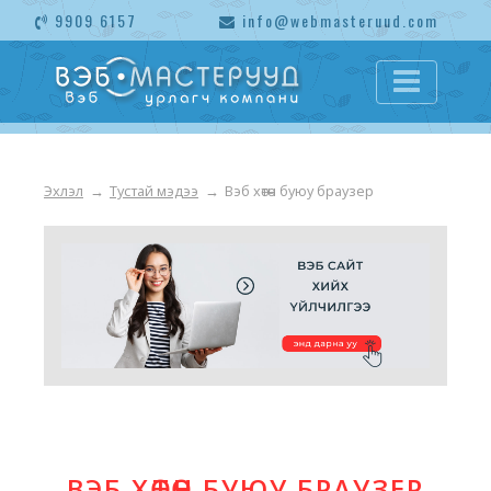
9909 6157
info@webmasteruud.com
Эхлэл
→
Тустай мэдээ
→
Вэб хөтөч буюу браузер
ВЭБ ХӨТӨЧ БУЮУ БРАУЗЕР