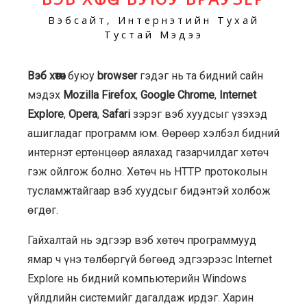
Вэбсайт, Интернэтийн Тухай
Тустай Мэдээ
Вэб хөтөч
буюу
browser
гэдэг нь та бидний сайн
мэдэх
Mozilla Firefox
,
Google Chrome
,
Internet
Explore
,
Opera
,
Safari
зэрэг вэб хуудсыг үзэхэд
ашигладаг программ юм. Өөрөөр хэлбэл бидний
интернэт ертөнцөөр аялахад газарчилдаг хөтөч
гэж ойлгож болно. Хөтөч нь HTTP протоколын
тусламжтайгаар вэб хуудсыг бидэнтэй холбож
өгдөг.
Гайхалтай нь эдгээр вэб хөтөч программууд
ямар ч үнэ төлбөргүй бөгөөд эдгээрээс Internet
Explore нь бидний компьютерийн Windows
үйлдлийн системийг дагалдаж ирдэг. Харин