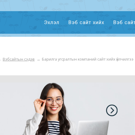
Эхлэл
Вэб сайт хийх
Вэб сай
→
Вэбсайтын сэдэв
→
Барилга угсралтын компаний сайт хийх үйлчилгээ