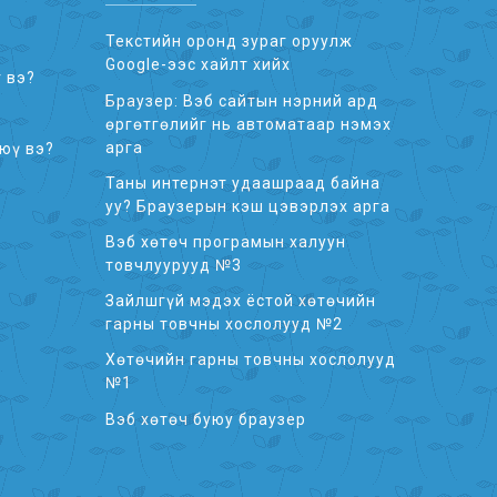
Текстийн оронд зураг оруулж
Google-ээс хайлт хийх
 вэ?
Браузер: Вэб сайтын нэрний ард
өргөтгөлийг нь автоматаар нэмэх
арга
 юү вэ?
Таны интернэт удаашраад байна
уу? Браузерын кэш цэвэрлэх арга
Вэб хөтөч програмын халуун
товчлуурууд №3
Зайлшгүй мэдэх ёстой хөтөчийн
гарны товчны хослолууд №2
Хөтөчийн гарны товчны хослолууд
№1
Вэб хөтөч буюу браузер