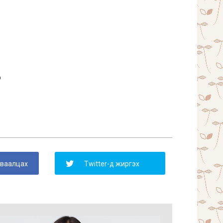
o
уваалцах
Twitter-д жиргэх