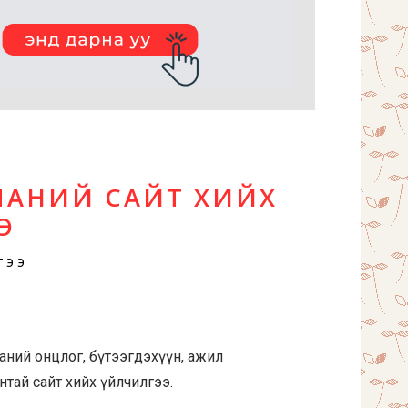
ПАНИЙ САЙТ ХИЙХ
Э
гээ
ний онцлог, бүтээгдэхүүн, ажил
нтай сайт хийх үйлчилгээ.