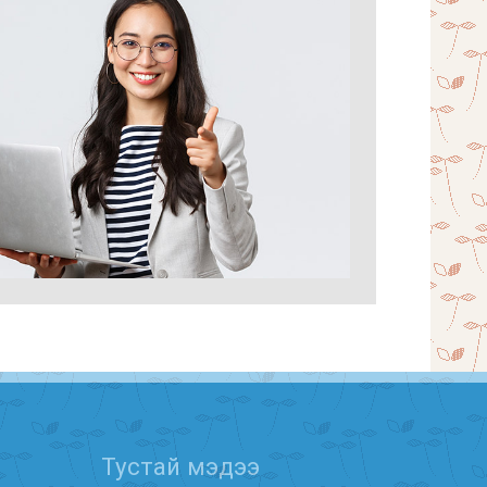
Тустай мэдээ