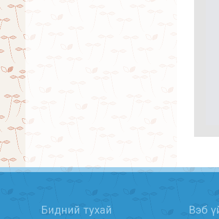
Бидний тухай
Вэб ү