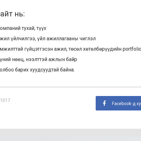
айт нь:
омпаний тухай, түүх
жил үйлчилгээ, үйл ажиллагааны чиглэл
мжилттай гүйцэтгэсэн ажил, төсөл хөтөлбөрүүдийн portfoli
үний нөөц, нээлттэй ажлын байр
олбоо барих хуудсуудтай байна.
1017
Facebook-д х