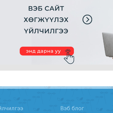
йлчилгээ
Вэб блог