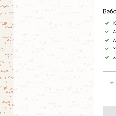
Вэбс
К
А
А
Х
Х