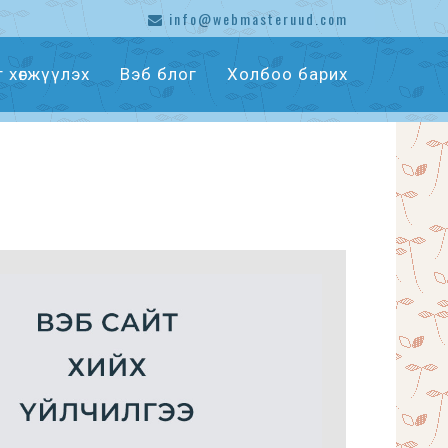
info@webmasteruud.com
т хөгжүүлэх
Вэб блог
Холбоо барих