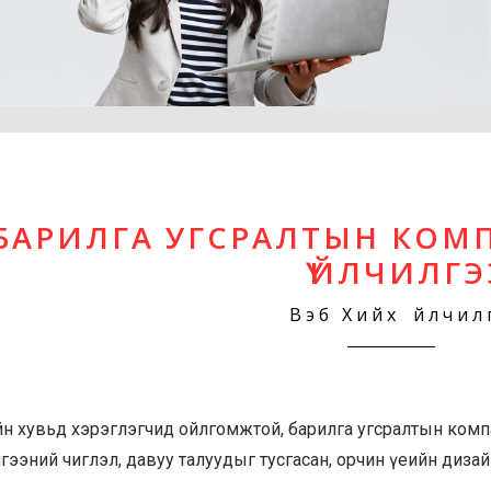
БАРИЛГА УГСРАЛТЫН КОМ
ҮЙЛЧИЛГЭ
Вэб Хийх Үйлчил
н хувьд хэрэглэгчид ойлгомжтой, барилга угсралтын компа
гээний чиглэл, давуу талуудыг тусгасан, орчин үеийн дизай