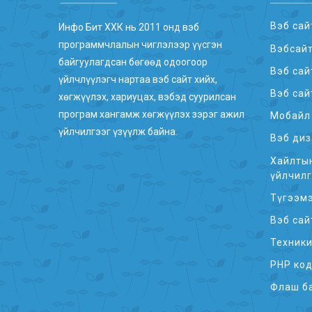
Вэб сай
Инфо Бит ХХК нь 2011 онд вэб
программчлалын чиглэлээр үүсгэн
Вэбсай
байгуулагдсан бөгөөд одоогоор
Вэб сай
үйлчлүүлэгч нартаа вэб сайт хийх,
Вэб сай
хөгжүүлэх, хариуцах, вэбэд суурилсан
програм хангамж хөгжүүлэх зэрэг ажил
Мобайл 
үйлчилгээг үзүүлж байна.
Вэб диз
Хайлтын
үйлчил
Түгээмэ
Вэб сай
Техник
PHP код
Флаш б