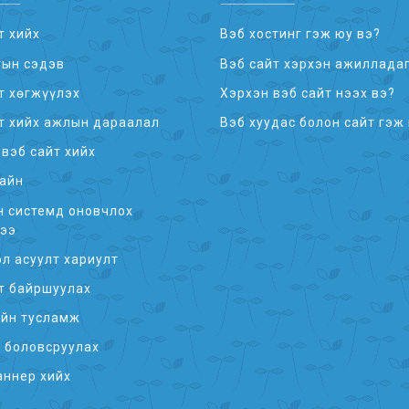
т хийх
Вэб хостинг гэж юу вэ?
тын сэдэв
Вэб сайт хэрхэн ажилладаг
т хөгжүүлэх
Хэрхэн вэб сайт нээх вэ?
т хийх ажлын дараалал
Вэб хуудас болон сайт гэж
вэб сайт хийх
айн
 системд оновчлох
гээ
л асуулт хариулт
т байршуулах
ийн тусламж
 боловсруулах
аннер хийх