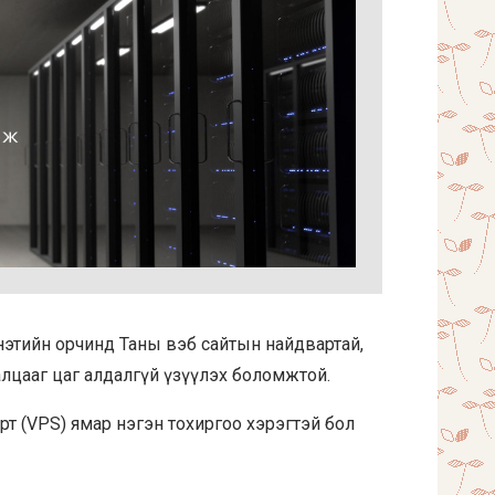
нэтийн орчинд Таны вэб сайтын найдвартай,
лцааг цаг алдалгүй үзүүлэх боломжтой.
рт (VPS) ямар нэгэн тохиргоо хэрэгтэй бол