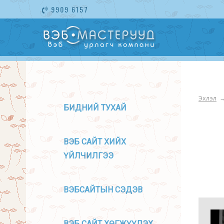
9909 6157
Эхлэл
БИДНИЙ ТУХАЙ
ВЭБ САЙТ ХИЙХ
ҮЙЛЧИЛГЭЭ
ВЭБСАЙТЫН СЭДЭВ
ВЭБ САЙТ ХӨГЖҮҮЛЭХ