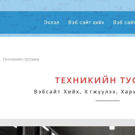
Эхлэл
Вэб сайт хийх
Вэб сай
→
Техникийн тусламж
ТЕХНИКИЙН Т
Вэбсайт Хийх, Хөгжүүлэх, Ха