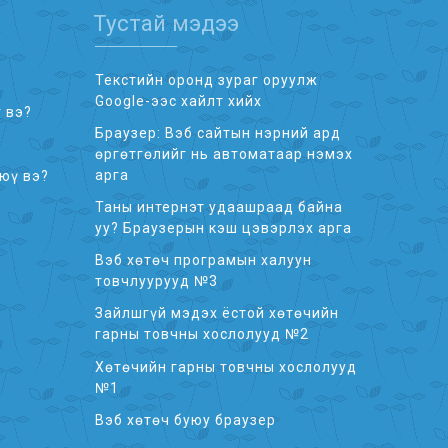
Тустай мэдээ
Текстийн оронд зураг оруулж
Google-ээс хайлт хийх
 вэ?
Браузер: Вэб сайтын нэрний ард
өргөтгөлийг нь автоматаар нэмэх
арга
 юү вэ?
Таны интернэт удаашраад байна
уу? Браузерын кэш цэвэрлэх арга
Вэб хөтөч програмын халуун
товчлуурууд №3
Зайлшгүй мэдэх ёстой хөтөчийн
гарны товчны хослолууд №2
Хөтөчийн гарны товчны хослолууд
№1
Вэб хөтөч буюу браузер