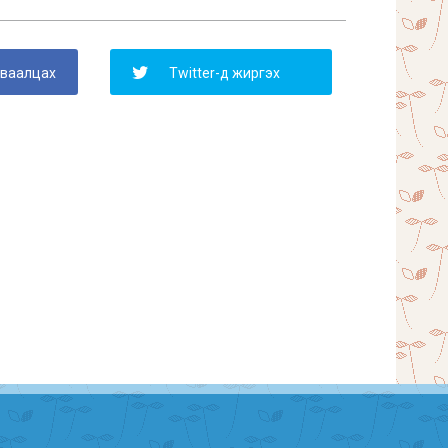
уваалцах
Twitter-д жиргэх