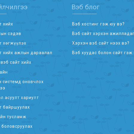
йлчилгээ
Вэб блог
т хийх
Вэб хостинг гэж юу вэ?
тын сэдэв
Вэб сайт хэрхэн ажилладаг
т хөгжүүлэх
Хэрхэн вэб сайт нээх вэ?
т хийх ажлын дараалал
Вэб хуудас болон сайт гэж
вэб сайт хийх
айн
 системд оновчлох
гээ
л асуулт хариулт
т байршуулах
ийн тусламж
 боловсруулах