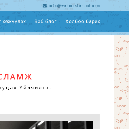
info@webmasteruud.com
т хөгжүүлэх
Вэб блог
Холбоо барих
УСЛАМЖ
риуцах Үйлчилгээ