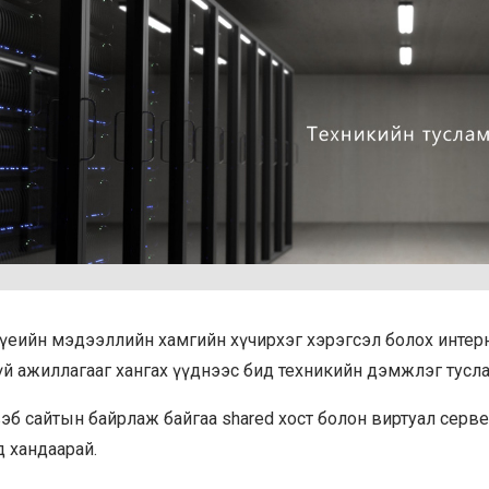
үеийн мэдээллийн хамгийн хүчирхэг хэрэгсэл болох интер
й ажиллагааг хангах үүднээс бид техникийн дэмжлэг тусла
эб сайтын байрлаж байгаа shared хост болон виртуал серве
 хандаарай.