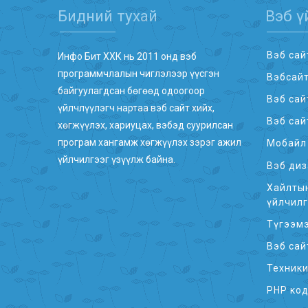
Бидний тухай
Вэб ү
Вэб сай
Инфо Бит ХХК нь 2011 онд вэб
программчлалын чиглэлээр үүсгэн
Вэбсай
байгуулагдсан бөгөөд одоогоор
Вэб сай
үйлчлүүлэгч нартаа вэб сайт хийх,
Вэб сай
хөгжүүлэх, хариуцах, вэбэд суурилсан
програм хангамж хөгжүүлэх зэрэг ажил
Мобайл 
үйлчилгээг үзүүлж байна.
Вэб диз
Хайлтын
үйлчил
Түгээмэ
Вэб сай
Техник
PHP код