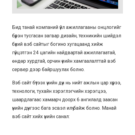
Бид танай компаний үйл ажиллагааны онцлогийг
бүрэн тусгасан загвар дизайн, техникийн шийдэл
бүхий вэб сайтыг богино хугацаанд хийж
гүйцэтгэн 24 цагийн найдвартай ажиллагаатай,
өндөр хурдтай, орчин үеийн хамгаалалттай вэб
сервер дээр байршуулах болно.
Вэб сайт бүтээх үнийн дүн нь нийт ажлын цар хүрээ,
технологи, тухайн хэрэглэгчийн хэрэгцээ,
шаардлагаас хамаарч доорх 6 ангилалд заасан
үнийн дүнгээс бага эсвэл илүү байж болно. Манай
вэб сайт хийх үнийн санал: