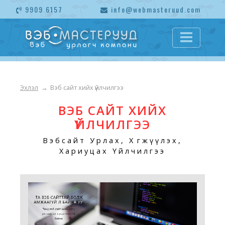
9909 6157
info@webmasteruud.com
Эхлэл
→
Вэб сайт хийх үйлчилгээ
ВЭБ САЙТ ХИЙХ
ҮЙЛЧИЛГЭЭ
Вэбсайт Урлах, Хөгжүүлэх,
Хариуцах Үйлчилгээ