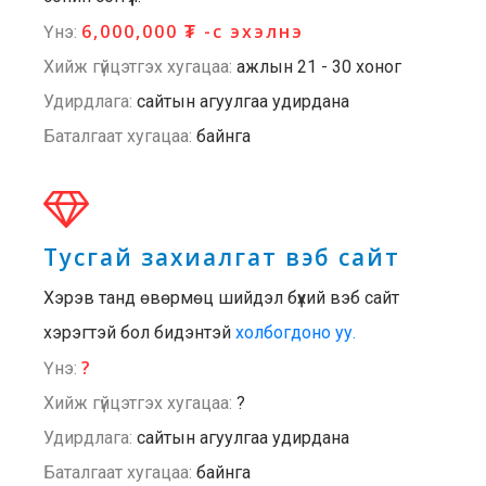
6,000,000 ₮ -с эхэлнэ
Үнэ:
Хийж гүйцэтгэх хугацаа:
ажлын 21 - 30 хоног
Удирдлага:
сайтын агуулгаа удирдана
Баталгаат хугацаа:
байнга
Тусгай захиалгат вэб сайт
Хэрэв танд өвөрмөц шийдэл бүхий вэб сайт
хэрэгтэй бол бидэнтэй
холбогдоно уу.
?
Үнэ:
Хийж гүйцэтгэх хугацаа:
?
Удирдлага:
сайтын агуулгаа удирдана
Баталгаат хугацаа:
байнга