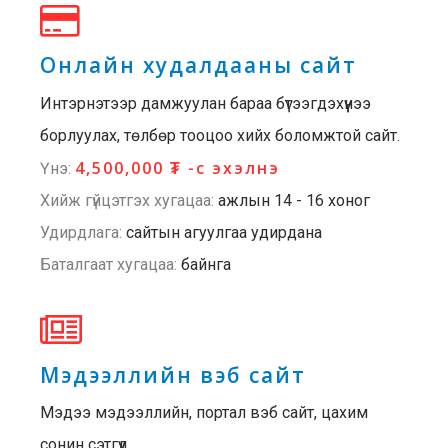
Онлайн худалдааны сайт
Интэрнэтээр дамжуулан бараа бүтээгдэхүүнээ
борлуулах, төлбөр тооцоо хийх боломжтой сайт.
4,500,000 ₮ -с эхэлнэ
Үнэ:
Хийж гүйцэтгэх хугацаа:
ажлын 14 - 16 хоног
Удирдлага:
сайтын агуулгаа удирдана
Баталгаат хугацаа:
байнга
Мэдээллийн вэб сайт
Мэдээ мэдээллийн, портал вэб сайт, цахим
сонин сэтгүүл.