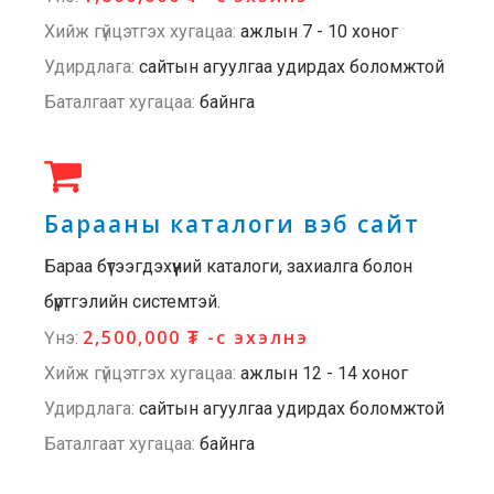
Хийж гүйцэтгэх хугацаа:
ажлын 7 - 10 хоног
Удирдлага:
сайтын агуулгаа удирдах боломжтой
Баталгаат хугацаа:
байнга
Барааны каталоги вэб сайт
Бараа бүтээгдэхүүний каталоги, захиалга болон
бүртгэлийн системтэй.
2,500,000 ₮ -с эхэлнэ
Үнэ:
Хийж гүйцэтгэх хугацаа:
ажлын 12 - 14 хоног
Удирдлага:
сайтын агуулгаа удирдах боломжтой
Баталгаат хугацаа:
байнга