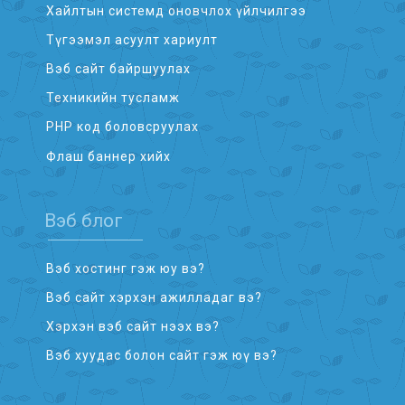
Хайлтын системд оновчлох үйлчилгээ
Түгээмэл асуулт хариулт
Вэб сайт байршуулах
Техникийн тусламж
PHP код боловсруулах
Флаш баннер хийх
Вэб блог
Вэб хостинг гэж юу вэ?
Вэб сайт хэрхэн ажилладаг вэ?
Хэрхэн вэб сайт нээх вэ?
Вэб хуудас болон сайт гэж юү вэ?