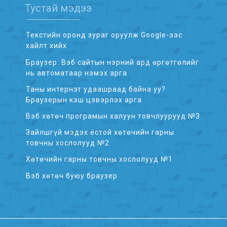
Тустай мэдээ
Текстийн оронд зураг оруулж Google-ээс
хайлт хийх
Браузер: Вэб сайтын нэрний ард өргөтгөлийг
нь автоматаар нэмэх арга
Таны интернэт удаашраад байна уу?
Браузерын кэш цэвэрлэх арга
Вэб хөтөч програмын халуун товчлуурууд №3
Зайлшгүй мэдэх ёстой хөтөчийн гарны
товчны хослолууд №2
Хөтөчийн гарны товчны хослолууд №1
Вэб хөтөч буюу браузер