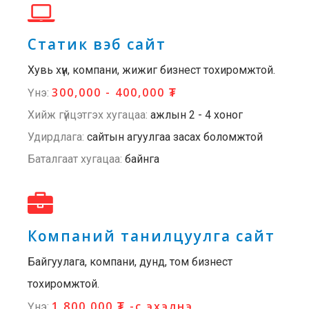
Статик вэб сайт
Хувь хүн, компани, жижиг бизнест тохиромжтой.
300,000 - 400,000 ₮
Үнэ:
Хийж гүйцэтгэх хугацаа:
ажлын 2 - 4 хоног
Удирдлага:
сайтын агуулгаа засах боломжтой
Баталгаат хугацаа:
байнга
Компаний танилцуулга сайт
Байгуулага, компани, дунд, том бизнест
тохиромжтой.
1,800,000 ₮ -с эхэлнэ
Үнэ: