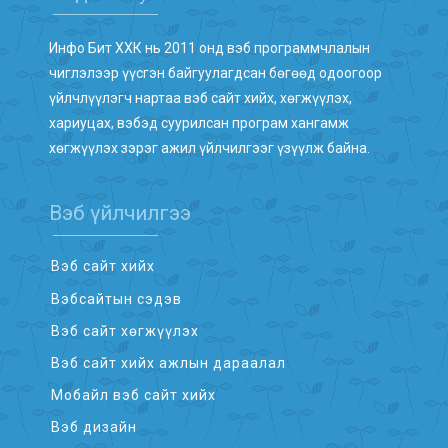
Инфо Бит ХХК нь 2011 онд вэб программчлалын
чиглэлээр үүсгэн байгуулагдсан бөгөөд одоогоор
үйлчлүүлэгч нартаа вэб сайт хийх, хөгжүүлэх,
хариуцах, вэбэд суурилсан програм хангамж
хөгжүүлэх зэрэг ажил үйлчилгээг үзүүлж байна.
Вэб үйлчилгээ
Вэб сайт хийх
Вэбсайтын сэдэв
Вэб сайт хөгжүүлэх
Вэб сайт хийх ажлын дараалал
Мобайл вэб сайт хийх
Вэб дизайн